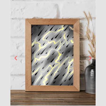
ORAGE
15€