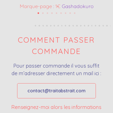
Grand marque-page
Grand marque-page
Marque-page
Marque-page
Marque-page
:
1€
1€
Gashadokuro
1€
2€
2€
COMMENT PASSER
COMMANDE
Pour passer commande il vous suffit
de m’adresser directement un mail ici :
contact@traitabstrait.com
Renseignez-moi alors les informations